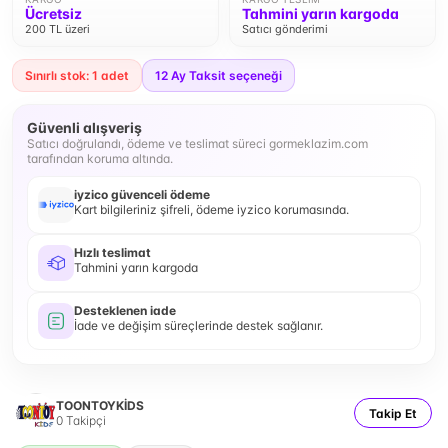
Ücretsiz
Tahmini yarın kargoda
200 TL üzeri
Satıcı gönderimi
Sınırlı stok: 1 adet
12
Ay Taksit seçeneği
Güvenli alışveriş
Satıcı doğrulandı, ödeme ve teslimat süreci gormeklazim.com
tarafından koruma altında.
iyzico güvenceli ödeme
Kart bilgileriniz şifreli, ödeme iyzico korumasında.
Hızlı teslimat
Tahmini yarın kargoda
Desteklenen iade
İade ve değişim süreçlerinde destek sağlanır.
TOONTOYKİDS
Takip Et
0
Takipçi