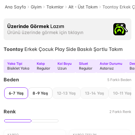
Ana Sayfa
Giyim
Takımlar
Alt - Üst Takım
Toontoy Erkek Ç
Üzerinde Görmek
Lazım
Ürünü üzerinde görmek için tıklayın
Toontoy
Erkek Çocuk Play Side Baskılı Şortlu Takım
Yaka Tipi
Kalıp
Kol Boyu
Siluet
Astar Durumu
De
Bisiklet Yaka
Regular
Uzun
Regular
Astarsız
Bas
Beden
5
Farklı
Beden
6-7 Yaş
8-9 Yaş
12-13 Yaş
13-14 Yaş
10-11 Yaş
Renk
2
Farklı
Renk
KARGO
KARGO TESLIM