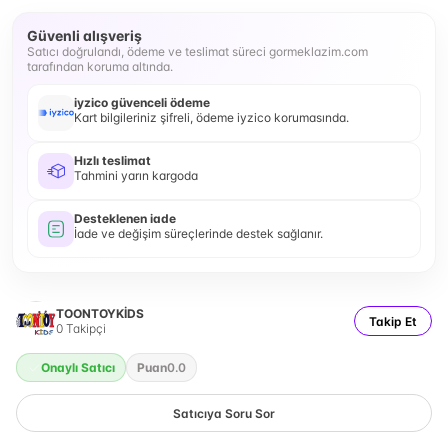
Güvenli alışveriş
Satıcı doğrulandı, ödeme ve teslimat süreci gormeklazim.com
tarafından koruma altında.
iyzico güvenceli ödeme
Kart bilgileriniz şifreli, ödeme iyzico korumasında.
Hızlı teslimat
Tahmini yarın kargoda
Desteklenen iade
İade ve değişim süreçlerinde destek sağlanır.
TOONTOYKİDS
Takip Et
0
Takipçi
Onaylı Satıcı
Puan
0.0
Satıcıya Soru Sor