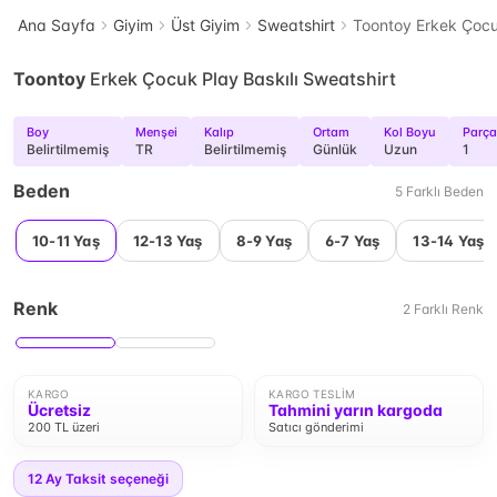
Ana Sayfa
Giyim
Üst Giyim
Sweatshirt
Toontoy Erkek Çocuk
Toontoy
Erkek Çocuk Play Baskılı Sweatshirt
Boy
Menşei
Kalıp
Ortam
Kol Boyu
Parça
Belirtilmemiş
TR
Belirtilmemiş
Günlük
Uzun
1
Beden
5
Farklı
Beden
10-11 Yaş
12-13 Yaş
8-9 Yaş
6-7 Yaş
13-14 Yaş
Renk
2
Farklı
Renk
KARGO
KARGO TESLIM
Ücretsiz
Tahmini yarın kargoda
200 TL üzeri
Satıcı gönderimi
12
Ay Taksit seçeneği