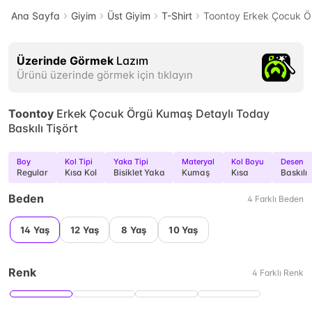
Ana Sayfa
Giyim
Üst Giyim
T-Shirt
Toontoy Erkek Çocuk Ör
Üzerinde Görmek
Lazım
Ürünü üzerinde görmek için tıklayın
Toontoy
Erkek Çocuk Örgü Kumaş Detaylı Today
Baskılı Tişört
Boy
Kol Tipi
Yaka Tipi
Materyal
Kol Boyu
Desen
Regular
Kısa Kol
Bisiklet Yaka
Kumaş
Kısa
Baskılı
Beden
4
Farklı
Beden
14 Yaş
12 Yaş
8 Yaş
10 Yaş
Renk
4
Farklı
Renk