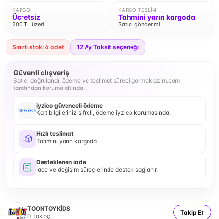
KARGO
KARGO TESLIM
Ücretsiz
Tahmini yarın kargoda
200 TL üzeri
Satıcı gönderimi
Sınırlı stok: 4 adet
12
Ay Taksit seçeneği
Güvenli alışveriş
Satıcı doğrulandı, ödeme ve teslimat süreci gormeklazim.com
tarafından koruma altında.
iyzico güvenceli ödeme
Kart bilgileriniz şifreli, ödeme iyzico korumasında.
Hızlı teslimat
Tahmini yarın kargoda
Desteklenen iade
İade ve değişim süreçlerinde destek sağlanır.
TOONTOYKİDS
Takip Et
0
Takipçi