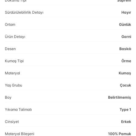
Dokuma Tipi
Süprem
Sürdürülebilirlik Detayı
Hayır
Ortam
Günlük
Ürün Detayı
Garni
Desen
Baskılı
Kumaş Tipi
Örme
Materyal
Kumaş
Yaş Grubu
Çocuk
Boy
Belirtilmemiş
Yıkama Talimatı
Type 1
Cinsiyet
Erkek
Materyal Bileşeni
100% Pamuk