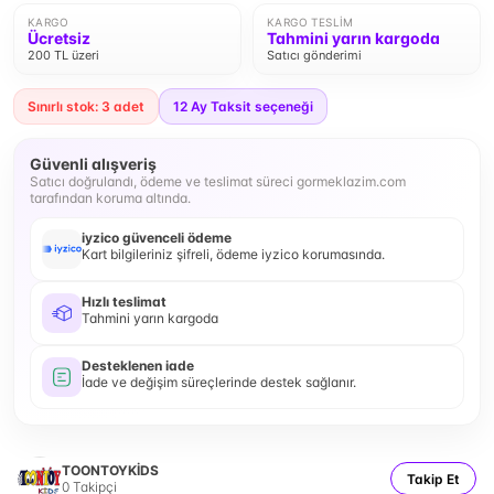
KARGO
KARGO TESLIM
Ücretsiz
Tahmini yarın kargoda
200 TL üzeri
Satıcı gönderimi
Sınırlı stok: 3 adet
12
Ay Taksit seçeneği
Güvenli alışveriş
Satıcı doğrulandı, ödeme ve teslimat süreci gormeklazim.com
tarafından koruma altında.
iyzico güvenceli ödeme
Kart bilgileriniz şifreli, ödeme iyzico korumasında.
Hızlı teslimat
Tahmini yarın kargoda
Desteklenen iade
İade ve değişim süreçlerinde destek sağlanır.
TOONTOYKİDS
Takip Et
0
Takipçi