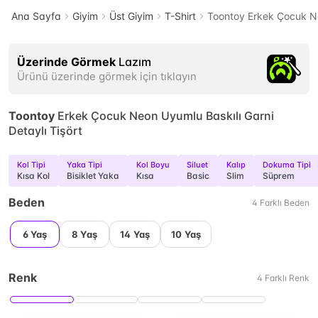
Ana Sayfa
Giyim
Üst Giyim
T-Shirt
Toontoy Erkek Çocuk Ne
Üzerinde Görmek
Lazım
Ürünü üzerinde görmek için tıklayın
Toontoy
Erkek Çocuk Neon Uyumlu Baskılı Garni
Detaylı Tişört
Kol Tipi
Yaka Tipi
Kol Boyu
Siluet
Kalıp
Dokuma Tipi
Kısa Kol
Bisiklet Yaka
Kısa
Basic
Slim
Süprem
Beden
4
Farklı
Beden
6 Yaş
8 Yaş
14 Yaş
10 Yaş
Renk
4
Farklı
Renk