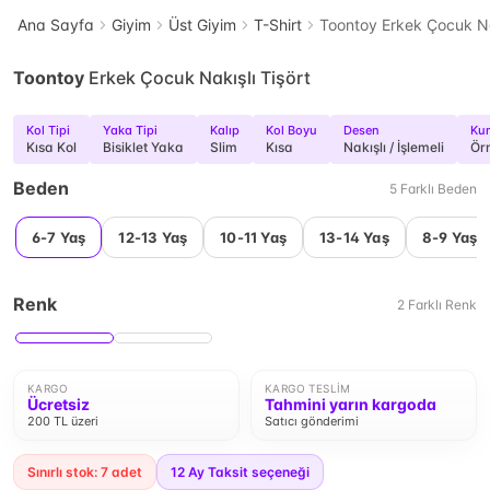
Ana Sayfa
Giyim
Üst Giyim
T-Shirt
Toontoy Erkek Çocuk Nak
Toontoy
Erkek Çocuk Nakışlı Tişört
Kol Tipi
Yaka Tipi
Kalıp
Kol Boyu
Desen
Kum
Kısa Kol
Bisiklet Yaka
Slim
Kısa
Nakışlı / İşlemeli
Ör
Beden
5
Farklı
Beden
6-7 Yaş
12-13 Yaş
10-11 Yaş
13-14 Yaş
8-9 Yaş
Renk
2
Farklı
Renk
KARGO
KARGO TESLIM
Ücretsiz
Tahmini yarın kargoda
200 TL üzeri
Satıcı gönderimi
Sınırlı stok: 7 adet
12
Ay Taksit seçeneği