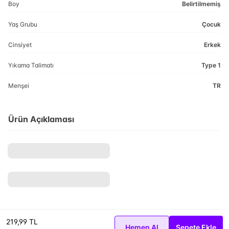
Boy
Belirtilmemiş
Yaş Grubu
Çocuk
Cinsiyet
Erkek
Yıkama Talimatı
Type 1
Menşei
TR
Ürün Açıklaması
219,99 TL
Hemen Al
Sepete Ekle