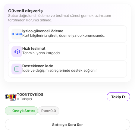
Güvenli alışveriş
Satıcı doğrulandı, ödeme ve teslimat süreci gormeklazim.com
tarafından koruma altında.
iyzico güvenceli ödeme
Kart bilgileriniz şifreli, ödeme iyzico korumasında.
Hızlı teslimat
Tahmini yarın kargoda
Desteklenen iade
İade ve değişim süreçlerinde destek sağlanır.
TOONTOYKİDS
Takip Et
0
Takipçi
Onaylı Satıcı
Puan
0.0
Satıcıya Soru Sor