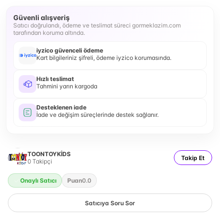
Güvenli alışveriş
Satıcı doğrulandı, ödeme ve teslimat süreci gormeklazim.com
tarafından koruma altında.
iyzico güvenceli ödeme
Kart bilgileriniz şifreli, ödeme iyzico korumasında.
Hızlı teslimat
Tahmini yarın kargoda
Desteklenen iade
İade ve değişim süreçlerinde destek sağlanır.
TOONTOYKİDS
Takip Et
0
Takipçi
Onaylı Satıcı
Puan
0.0
Satıcıya Soru Sor