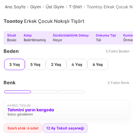
Ana Sayfa
Giyim
Üst Giyim
T-Shirt
Toontoy Erkek Çocuk Nak
Toontoy
Erkek Çocuk Nakışlı Tişört
Siluet
Kalıp
Sürdürülebilirlik Detayı
Dokuma Tipi
Kumaş
Basic
Belirtilmemiş
Hayır
Tül
Örme
Beden
5
Farklı
Beden
3 Yaş
5 Yaş
2 Yaş
4 Yaş
6 Yaş
Renk
3
Farklı
Renk
KARGO TESLIM
Tahmini yarın kargoda
Satıcı gönderimi
Sınırlı stok: 6 adet
12
Ay Taksit seçeneği