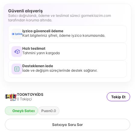
Güvenli alışveriş
Satıcı doğrulandı, ödeme ve teslimat süreci gormeklazim.com
tarafından koruma altında.
iyzico güvenceli ödeme
Kart bilgileriniz şifreli, ödeme iyzico korumasında.
Hızlı teslimat
Tahmini yarın kargoda
Desteklenen iade
İade ve değişim süreçlerinde destek sağlanır.
TOONTOYKİDS
Takip Et
0
Takipçi
Onaylı Satıcı
Puan
0.0
Satıcıya Soru Sor