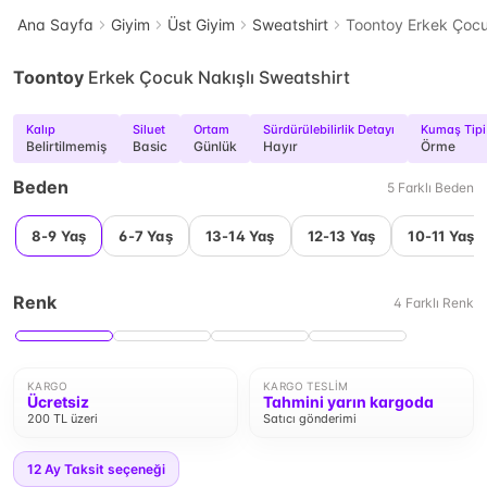
Ana Sayfa
Giyim
Üst Giyim
Sweatshirt
Toontoy Erkek Çocu
Toontoy
Erkek Çocuk Nakışlı Sweatshirt
Kalıp
Siluet
Ortam
Sürdürülebilirlik Detayı
Kumaş Tipi
Belirtilmemiş
Basic
Günlük
Hayır
Örme
Beden
5
Farklı
Beden
8-9 Yaş
6-7 Yaş
13-14 Yaş
12-13 Yaş
10-11 Yaş
Renk
4
Farklı
Renk
KARGO
KARGO TESLIM
Ücretsiz
Tahmini yarın kargoda
200 TL üzeri
Satıcı gönderimi
12
Ay Taksit seçeneği