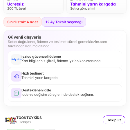
Ücretsiz
Tahmini yarın kargoda
200 TL üzeri
Satıcı gönderimi
Sınırlı stok: 4 adet
12
Ay Taksit seçeneği
Güvenli alışveriş
Satıcı doğrulandı, ödeme ve teslimat süreci gormeklazim.com
tarafından koruma altında.
iyzico güvenceli ödeme
Kart bilgileriniz şifreli, ödeme iyzico korumasında.
Hızlı teslimat
Tahmini yarın kargoda
Desteklenen iade
İade ve değişim süreçlerinde destek sağlanır.
TOONTOYKİDS
Takip Et
0
Takipçi