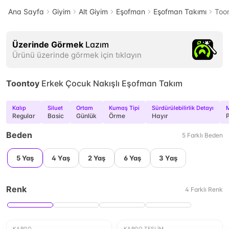
Ana Sayfa
Giyim
Alt Giyim
Eşofman
Eşofman Takımı
Too
Üzerinde Görmek
Lazım
Ürünü üzerinde görmek için tıklayın
Toontoy
Erkek Çocuk Nakışlı Eşofman Takım
Kalıp
Siluet
Ortam
Kumaş Tipi
Sürdürülebilirlik Detayı
M
Regular
Basic
Günlük
Örme
Hayır
P
Beden
5
Farklı
Beden
5 Yaş
4 Yaş
2 Yaş
6 Yaş
3 Yaş
Renk
4
Farklı
Renk
KARGO
KARGO TESLIM