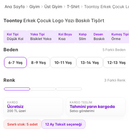
Ana Sayfa
Giyim
Üst Giyim
T-Shirt
Toontoy Erkek Çocuk Log
Toontoy
Erkek Çocuk Logo Yazı Baskılı Tişört
Kol Tipi
Yaka Tipi
Kol Boyu
Kalıp
Desen
Kumaş Tipi
Düşük Kol
Bisiklet Yaka
Kısa
Slim
Baskılı
Örme
Beden
5
Farklı
Beden
6-7 Yaş
8-9 Yaş
10-11 Yaş
13-14 Yaş
12-13 Yaş
Renk
3
Farklı
Renk
KARGO
KARGO TESLIM
Ücretsiz
Tahmini yarın kargoda
200 TL üzeri
Satıcı gönderimi
Sınırlı stok: 5 adet
12
Ay Taksit seçeneği