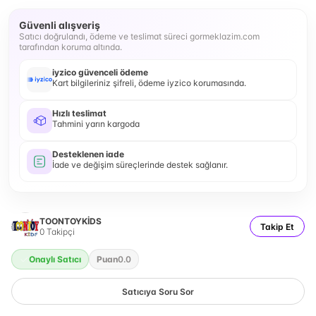
Güvenli alışveriş
Satıcı doğrulandı, ödeme ve teslimat süreci gormeklazim.com
tarafından koruma altında.
iyzico güvenceli ödeme
Kart bilgileriniz şifreli, ödeme iyzico korumasında.
Hızlı teslimat
Tahmini yarın kargoda
Desteklenen iade
İade ve değişim süreçlerinde destek sağlanır.
TOONTOYKİDS
Takip Et
0
Takipçi
Onaylı Satıcı
Puan
0.0
Satıcıya Soru Sor