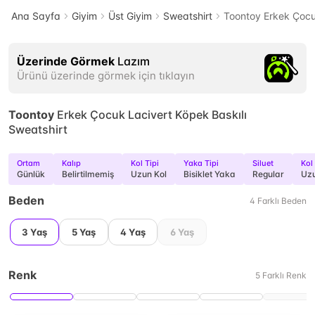
Ana Sayfa
Giyim
Üst Giyim
Sweatshirt
Toontoy Erkek Çocu
Üzerinde Görmek
Lazım
Ürünü üzerinde görmek için tıklayın
Toontoy
Erkek Çocuk Lacivert Köpek Baskılı
Sweatshirt
Ortam
Kalıp
Kol Tipi
Yaka Tipi
Siluet
Kol
Günlük
Belirtilmemiş
Uzun Kol
Bisiklet Yaka
Regular
Uz
Beden
4
Farklı
Beden
3 Yaş
5 Yaş
4 Yaş
6 Yaş
Renk
5
Farklı
Renk