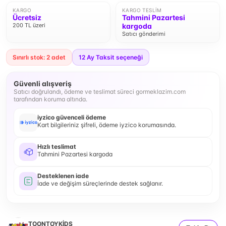
KARGO
KARGO TESLIM
Ücretsiz
Tahmini Pazartesi
200 TL üzeri
kargoda
Satıcı gönderimi
Sınırlı stok: 2 adet
12
Ay Taksit seçeneği
Güvenli alışveriş
Satıcı doğrulandı, ödeme ve teslimat süreci gormeklazim.com
tarafından koruma altında.
iyzico güvenceli ödeme
Kart bilgileriniz şifreli, ödeme iyzico korumasında.
Hızlı teslimat
Tahmini Pazartesi kargoda
Desteklenen iade
İade ve değişim süreçlerinde destek sağlanır.
TOONTOYKİDS