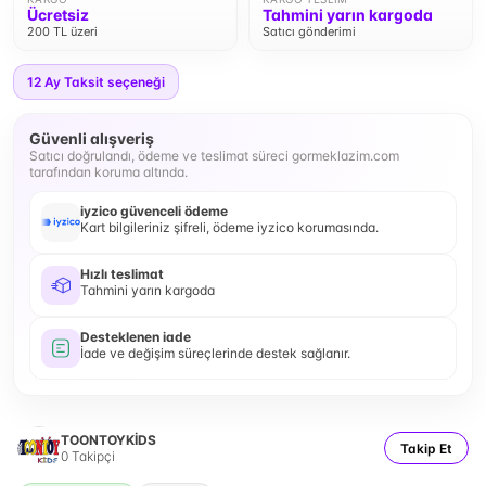
Ücretsiz
Tahmini yarın kargoda
200 TL üzeri
Satıcı gönderimi
12
Ay Taksit seçeneği
Güvenli alışveriş
Satıcı doğrulandı, ödeme ve teslimat süreci gormeklazim.com
tarafından koruma altında.
iyzico güvenceli ödeme
Kart bilgileriniz şifreli, ödeme iyzico korumasında.
Hızlı teslimat
Tahmini yarın kargoda
Desteklenen iade
İade ve değişim süreçlerinde destek sağlanır.
TOONTOYKİDS
Takip Et
0
Takipçi