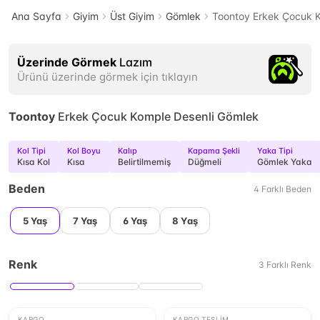
Ana Sayfa
Giyim
Üst Giyim
Gömlek
Toontoy Erkek Çocuk 
Üzerinde Görmek
Lazım
Ürünü üzerinde görmek için tıklayın
Toontoy
Erkek Çocuk Komple Desenli Gömlek
Kol Tipi
Kol Boyu
Kalıp
Kapama Şekli
Yaka Tipi
Kısa Kol
Kısa
Belirtilmemiş
Düğmeli
Gömlek Yaka
Beden
4
Farklı
Beden
5 Yaş
7 Yaş
6 Yaş
8 Yaş
Renk
3
Farklı
Renk
KARGO
KARGO TESLIM