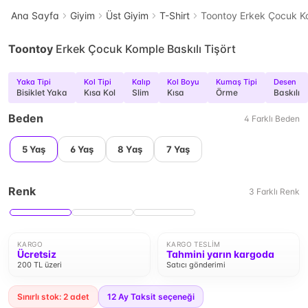
Ana Sayfa
Giyim
Üst Giyim
T-Shirt
Toontoy Erkek Çocuk Ko
Toontoy
Erkek Çocuk Komple Baskılı Tişört
Yaka Tipi
Kol Tipi
Kalıp
Kol Boyu
Kumaş Tipi
Desen
Bisiklet Yaka
Kısa Kol
Slim
Kısa
Örme
Baskılı
Beden
4
Farklı
Beden
5 Yaş
6 Yaş
8 Yaş
7 Yaş
Renk
3
Farklı
Renk
KARGO
KARGO TESLIM
Ücretsiz
Tahmini yarın kargoda
200 TL üzeri
Satıcı gönderimi
Sınırlı stok: 2 adet
12
Ay Taksit seçeneği