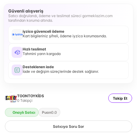
Güvenli alışveriş
Satıcı doğrulandı, ödeme ve teslimat süreci gormeklazim.com
tarafından koruma altında.
iyzico güvenceli ödeme
Kart bilgileriniz şifreli, ödeme iyzico korumasında.
Hızlı teslimat
Tahmini yarın kargoda
Desteklenen iade
İade ve değişim süreçlerinde destek sağlanır.
TOONTOYKİDS
Takip Et
0
Takipçi
Onaylı Satıcı
Puan
0.0
Satıcıya Soru Sor