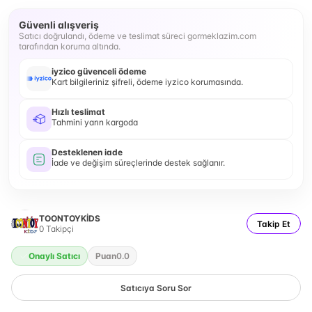
Güvenli alışveriş
Satıcı doğrulandı, ödeme ve teslimat süreci gormeklazim.com
tarafından koruma altında.
iyzico güvenceli ödeme
Kart bilgileriniz şifreli, ödeme iyzico korumasında.
Hızlı teslimat
Tahmini yarın kargoda
Desteklenen iade
İade ve değişim süreçlerinde destek sağlanır.
TOONTOYKİDS
Takip Et
0
Takipçi
Onaylı Satıcı
Puan
0.0
Satıcıya Soru Sor