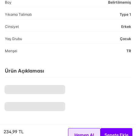
Boy
Belirtilmemiş
Yıkama Talimatı
Type 1
Cinsiyet
Erkek
Yaş Grubu
Çocuk
Menşei
TR
Ürün Açıklaması
234,99 TL
Hemen Al
Sepete Ekle