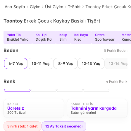
Ana Sayfa
Giyim
Üst Giyim
T-Shirt
Toontoy Erkek Çocuk Ka
Toontoy
Erkek Çocuk Kaykay Baskılı Tişört
Yaka Tipi
Kol Tipi
Kalıp
Kol Boyu
Ortam
Mater
Bisiklet Yaka
Düşük Kol
Slim
Kısa
Sportswear
Kuma
Beden
5
Farklı
Beden
6-7 Yaş
10-11 Yaş
8-9 Yaş
12-13 Yaş
13-14 Yaş
Renk
4
Farklı
Renk
KARGO
KARGO TESLIM
Ücretsiz
Tahmini yarın kargoda
200 TL üzeri
Satıcı gönderimi
Sınırlı stok: 1 adet
12
Ay Taksit seçeneği