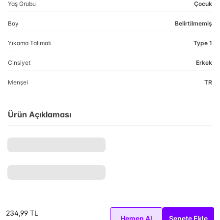
Yaş Grubu
Çocuk
Boy
Belirtilmemiş
Yıkama Talimatı
Type 1
Cinsiyet
Erkek
Menşei
TR
Ürün Açıklaması
234,99 TL
Hemen Al
Sepete Ekle