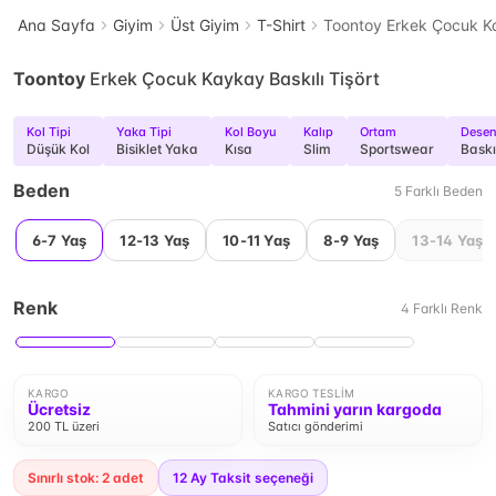
Ana Sayfa
Giyim
Üst Giyim
T-Shirt
Toontoy Erkek Çocuk Ka
Toontoy
Erkek Çocuk Kaykay Baskılı Tişört
Kol Tipi
Yaka Tipi
Kol Boyu
Kalıp
Ortam
Dese
Düşük Kol
Bisiklet Yaka
Kısa
Slim
Sportswear
Baskı
Beden
5
Farklı
Beden
6-7 Yaş
12-13 Yaş
10-11 Yaş
8-9 Yaş
13-14 Yaş
Renk
4
Farklı
Renk
KARGO
KARGO TESLIM
Ücretsiz
Tahmini yarın kargoda
200 TL üzeri
Satıcı gönderimi
Sınırlı stok: 2 adet
12
Ay Taksit seçeneği