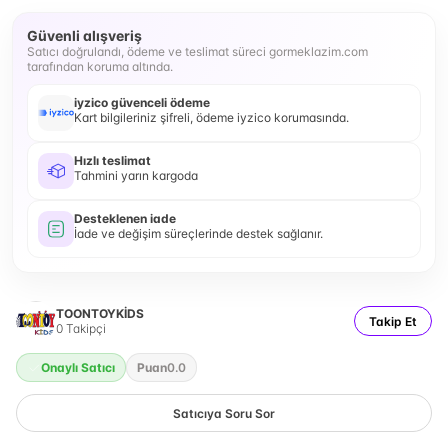
Güvenli alışveriş
Satıcı doğrulandı, ödeme ve teslimat süreci gormeklazim.com
tarafından koruma altında.
iyzico güvenceli ödeme
Kart bilgileriniz şifreli, ödeme iyzico korumasında.
Hızlı teslimat
Tahmini yarın kargoda
Desteklenen iade
İade ve değişim süreçlerinde destek sağlanır.
TOONTOYKİDS
Takip Et
0
Takipçi
Onaylı Satıcı
Puan
0.0
Satıcıya Soru Sor