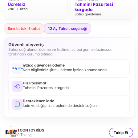
Ücretsiz
Tahmini Pazartesi
200 TL üzeri
kargoda
Satıcı gönderimi
Sınırlı stok: 6 adet
12
Ay Taksit seçeneği
Güvenli alışveriş
Satıcı doğrulandı, ödeme ve teslimat süreci gormeklazim.com
tarafından koruma altında.
iyzico güvenceli ödeme
Kart bilgileriniz şifreli, ödeme iyzico korumasında.
Hızlı teslimat
Tahmini Pazartesi kargoda
Desteklenen iade
İade ve değişim süreçlerinde destek sağlanır.
TOONTOYKİDS
Takip Et
0
Takipçi