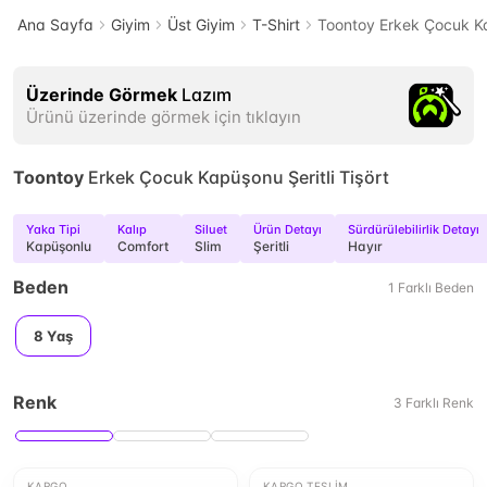
Ana Sayfa
Giyim
Üst Giyim
T-Shirt
Toontoy Erkek Çocuk Kap
Üzerinde Görmek
Lazım
Ürünü üzerinde görmek için tıklayın
Toontoy
Erkek Çocuk Kapüşonu Şeritli Tişört
Yaka Tipi
Kalıp
Siluet
Ürün Detayı
Sürdürülebilirlik Detayı
Kapüşonlu
Comfort
Slim
Şeritli
Hayır
Beden
1
Farklı
Beden
8 Yaş
Renk
3
Farklı
Renk
KARGO
KARGO TESLIM