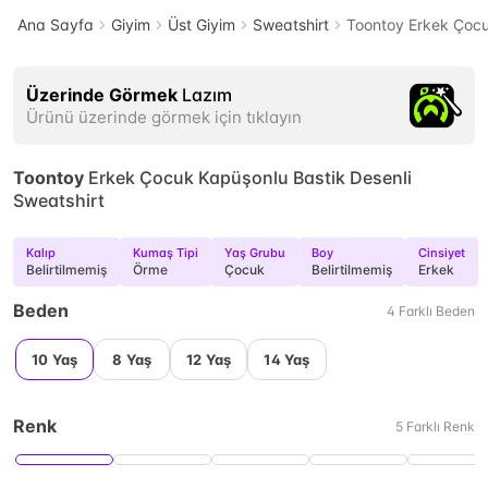
Ana Sayfa
Giyim
Üst Giyim
Sweatshirt
Toontoy Erkek Çocu
Üzerinde Görmek
Lazım
Ürünü üzerinde görmek için tıklayın
Toontoy
Erkek Çocuk Kapüşonlu Bastik Desenli
Sweatshirt
Kalıp
Kumaş Tipi
Yaş Grubu
Boy
Cinsiyet
Belirtilmemiş
Örme
Çocuk
Belirtilmemiş
Erkek
Beden
4
Farklı
Beden
10 Yaş
8 Yaş
12 Yaş
14 Yaş
Renk
5
Farklı
Renk