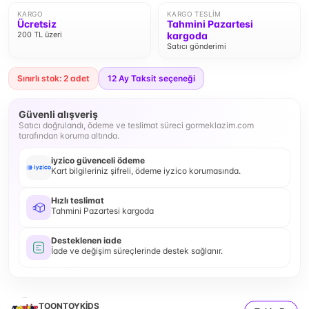
KARGO
KARGO TESLIM
Ücretsiz
Tahmini Pazartesi
200 TL üzeri
kargoda
Satıcı gönderimi
Sınırlı stok: 2 adet
12
Ay Taksit seçeneği
Güvenli alışveriş
Satıcı doğrulandı, ödeme ve teslimat süreci gormeklazim.com
tarafından koruma altında.
iyzico güvenceli ödeme
Kart bilgileriniz şifreli, ödeme iyzico korumasında.
Hızlı teslimat
Tahmini Pazartesi kargoda
Desteklenen iade
İade ve değişim süreçlerinde destek sağlanır.
TOONTOYKİDS