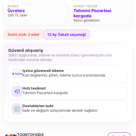
KARGO
KARGO TESLIM
Ücretsiz
Tahmini Pazartesi
200 TL üzeri
kargoda
Satıcı gönderimi
Sınırlı stok: 2 adet
12
Ay Taksit seçeneği
Güvenli alışveriş
Satıcı doğrulandı, ödeme ve teslimat süreci gormeklazim.com
tarafından koruma altında.
iyzico güvenceli ödeme
Kart bilgileriniz şifreli, ödeme iyzico korumasında.
Hızlı teslimat
Tahmini Pazartesi kargoda
Desteklenen iade
İade ve değişim süreçlerinde destek sağlanır.
TOONTOYKİDS