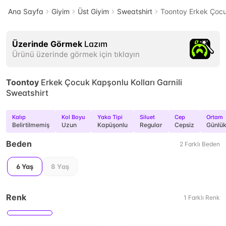
Ana Sayfa
Giyim
Üst Giyim
Sweatshirt
Toontoy Erkek Çocuk
Üzerinde Görmek
Lazım
Ürünü üzerinde görmek için tıklayın
Toontoy
Erkek Çocuk Kapşonlu Kolları Garnili
Sweatshirt
Kalıp
Kol Boyu
Yaka Tipi
Siluet
Cep
Ortam
Belirtilmemiş
Uzun
Kapüşonlu
Regular
Cepsiz
Günlü
Beden
2
Farklı
Beden
6 Yaş
8 Yaş
Renk
1
Farklı
Renk