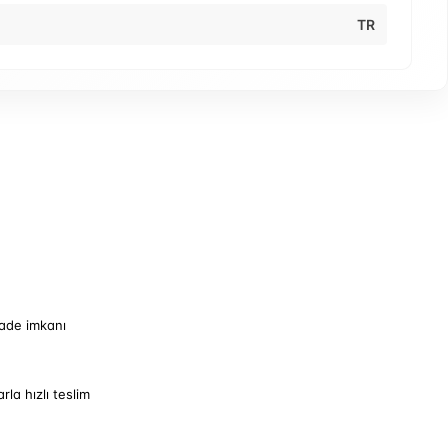
TR
iade imkanı
arla hızlı teslim