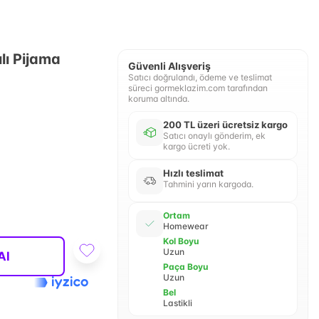
ı Pijama
Güvenli Alışveriş
Satıcı doğrulandı, ödeme ve teslimat
süreci gormeklazim.com tarafından
koruma altında.
200 TL üzeri ücretsiz kargo
Satıcı onaylı gönderim, ek
kargo ücreti yok.
Hızlı teslimat
Tahmini yarın kargoda.
Ortam
Homewear
Kol Boyu
Uzun
Al
Paça Boyu
Uzun
Bel
Lastikli