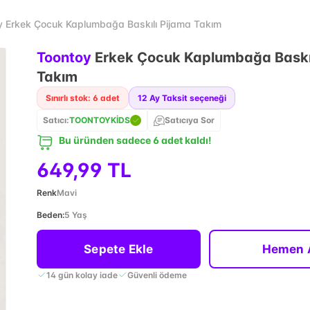
y Erkek Çocuk Kaplumbağa Baskılı Pijama Takım
Toontoy
Erkek Çocuk Kaplumbağa Baskıl
Takım
Sınırlı stok: 6 adet
12
Ay Taksit seçeneği
Satıcı:
TOONTOYKİDS
Satıcıya Sor
Bu üründen sadece 6 adet kaldı!
649,99 TL
Renk
Mavi
Beden
:
5 Yaş
Sepete Ekle
Hemen 
14 gün kolay iade
Güvenli ödeme