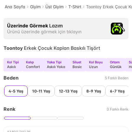
Ana Sayfa
Giyim
Üst Giyim
T-Shirt
Toontoy Erkek Çocuk Kap
Üzerinde Görmek
Lazım
Ürünü üzerinde görmek için tıklayın
Toontoy
Erkek Çocuk Kaplan Baskılı Tişört
Kol Tipi
Kalıp
Yaka Tipi
Siluet
Kol Boyu
Ortam
Sü
Askılı
Comfort
Askılı Yaka
Basic
Uzun
Günlük
H
Beden
5
Farklı
Beden
4-5 Yaş
10-11 Yaş
12-13 Yaş
8-9 Yaş
6-7 Yaş
Renk
3
Farklı
Renk
KARGO TESLIM