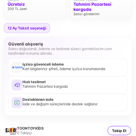
Ücretsiz
Tahmini Pazartesi
200 TL üzeri
kargoda
Satıcı gönderimi
12
Ay Taksit seçeneği
Güvenli alışveriş
Satıcı doğrulandı, ödeme ve teslimat süreci gormeklazim.com
tarafından koruma altında.
iyzico güvenceli ödeme
Kart bilgileriniz şifreli, ödeme iyzico korumasında.
Hızlı teslimat
Tahmini Pazartesi kargoda
Desteklenen iade
İade ve değişim süreçlerinde destek sağlanır.
TOONTOYKİDS
Takip Et
0
Takipçi