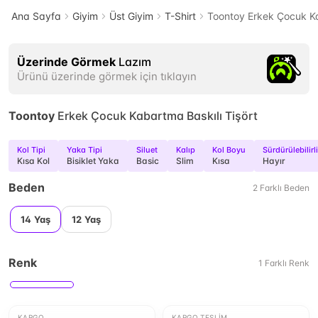
Ana Sayfa
Giyim
Üst Giyim
T-Shirt
Toontoy Erkek Çocuk Ka
Üzerinde Görmek
Lazım
Ürünü üzerinde görmek için tıklayın
Toontoy
Erkek Çocuk Kabartma Baskılı Tişört
Kol Tipi
Yaka Tipi
Siluet
Kalıp
Kol Boyu
Sürdürülebilirl
Kısa Kol
Bisiklet Yaka
Basic
Slim
Kısa
Hayır
Beden
2
Farklı
Beden
14 Yaş
12 Yaş
Renk
1
Farklı
Renk
KARGO
KARGO TESLIM