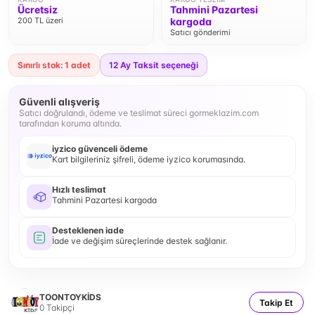
Ücretsiz
Tahmini Pazartesi
200 TL üzeri
kargoda
Satıcı gönderimi
Sınırlı stok: 1 adet
12
Ay Taksit seçeneği
Güvenli alışveriş
Satıcı doğrulandı, ödeme ve teslimat süreci gormeklazim.com
tarafından koruma altında.
iyzico güvenceli ödeme
Kart bilgileriniz şifreli, ödeme iyzico korumasında.
Hızlı teslimat
Tahmini Pazartesi kargoda
Desteklenen iade
İade ve değişim süreçlerinde destek sağlanır.
TOONTOYKİDS
Takip Et
0
Takipçi