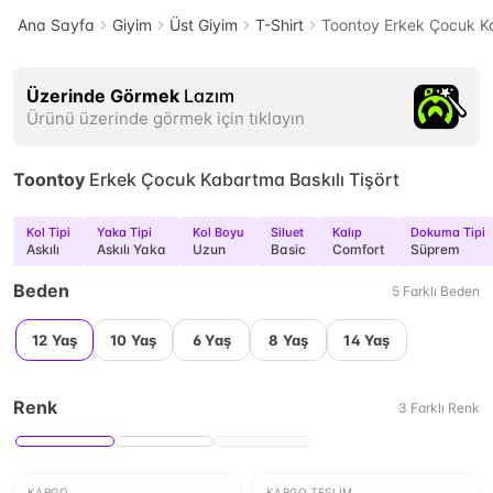
Ana Sayfa
Giyim
Üst Giyim
T-Shirt
Toontoy Erkek Çocuk Ka
Üzerinde Görmek
Lazım
Ürünü üzerinde görmek için tıklayın
Toontoy
Erkek Çocuk Kabartma Baskılı Tişört
Kol Tipi
Yaka Tipi
Kol Boyu
Siluet
Kalıp
Dokuma Tipi
Askılı
Askılı Yaka
Uzun
Basic
Comfort
Süprem
Beden
5
Farklı
Beden
12 Yaş
10 Yaş
6 Yaş
8 Yaş
14 Yaş
Renk
3
Farklı
Renk
KARGO
KARGO TESLIM