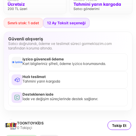
Ücretsiz
Tahmini yarın kargoda
200 TL üzeri
Satıcı gönderimi
Sınırlı stok: 1 adet
12
Ay Taksit seçeneği
Güvenli alışveriş
Satıcı doğrulandı, ödeme ve teslimat süreci gormeklazim.com
tarafından koruma altında.
iyzico güvenceli ödeme
Kart bilgileriniz şifreli, ödeme iyzico korumasında.
Hızlı teslimat
Tahmini yarın kargoda
Desteklenen iade
İade ve değişim süreçlerinde destek sağlanır.
TOONTOYKİDS
Takip Et
0
Takipçi