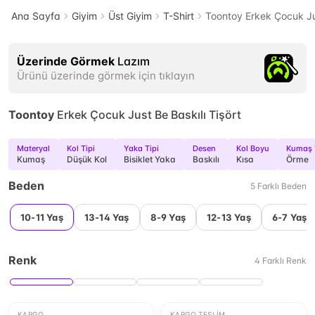
Ana Sayfa
Giyim
Üst Giyim
T-Shirt
Toontoy Erkek Çocuk Jus
Üzerinde Görmek
Lazım
Ürünü üzerinde görmek için tıklayın
Toontoy
Erkek Çocuk Just Be Baskılı Tişört
Materyal
Kol Tipi
Yaka Tipi
Desen
Kol Boyu
Kumaş 
Kumaş
Düşük Kol
Bisiklet Yaka
Baskılı
Kısa
Örme
Beden
5
Farklı
Beden
10-11 Yaş
13-14 Yaş
8-9 Yaş
12-13 Yaş
6-7 Yaş
Renk
4
Farklı
Renk
KARGO
KARGO TESLIM