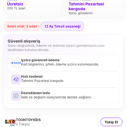
Ücretsiz
Tahmini Pazartesi
200 TL üzeri
kargoda
Satıcı gönderimi
Sınırlı stok: 3 adet
12
Ay Taksit seçeneği
Güvenli alışveriş
Satıcı doğrulandı, ödeme ve teslimat süreci gormeklazim.com
tarafından koruma altında.
iyzico güvenceli ödeme
Kart bilgileriniz şifreli, ödeme iyzico korumasında.
Hızlı teslimat
Tahmini Pazartesi kargoda
Desteklenen iade
İade ve değişim süreçlerinde destek sağlanır.
TOONTOYKİDS
Takip Et
0
Takipçi