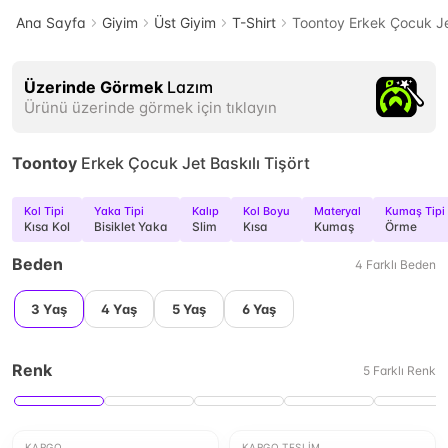
Ana Sayfa
Giyim
Üst Giyim
T-Shirt
Toontoy Erkek Çocuk Jet
Üzerinde Görmek
Lazım
Ürünü üzerinde görmek için tıklayın
Toontoy
Erkek Çocuk Jet Baskılı Tişört
Kol Tipi
Yaka Tipi
Kalıp
Kol Boyu
Materyal
Kumaş Tipi
Kısa Kol
Bisiklet Yaka
Slim
Kısa
Kumaş
Örme
Beden
4
Farklı
Beden
3 Yaş
4 Yaş
5 Yaş
6 Yaş
Renk
5
Farklı
Renk
KARGO
KARGO TESLIM