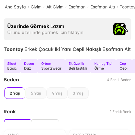
Ana Sayfa
Giyim
Alt Giyim
Eşofman
Eşofman Altı
Toontoy
Üzerinde Görmek
Lazım
Ürünü üzerinde görmek için tıklayın
Toontoy
Erkek Çocuk Iki Yanı Cepli Nakışlı Eşofman Alt
Siluet
Desen
Ortam
Ek Özellik
Kumaş Tipi
Cep
Basic
Düz
Sportswear
Beli lastikli
Örme
Cepli
Beden
4
Farklı
Beden
2 Yaş
5 Yaş
4 Yaş
3 Yaş
Renk
2
Farklı
Renk
KARGO
KARGO TESLIM