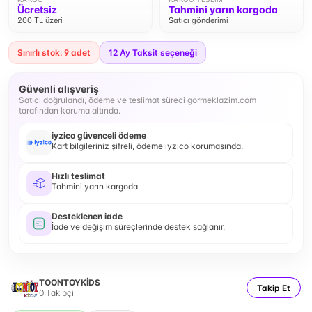
Ücretsiz
Tahmini yarın kargoda
200 TL üzeri
Satıcı gönderimi
Sınırlı stok: 9 adet
12
Ay Taksit seçeneği
Güvenli alışveriş
Satıcı doğrulandı, ödeme ve teslimat süreci gormeklazim.com
tarafından koruma altında.
iyzico güvenceli ödeme
Kart bilgileriniz şifreli, ödeme iyzico korumasında.
Hızlı teslimat
Tahmini yarın kargoda
Desteklenen iade
İade ve değişim süreçlerinde destek sağlanır.
TOONTOYKİDS
Takip Et
0
Takipçi