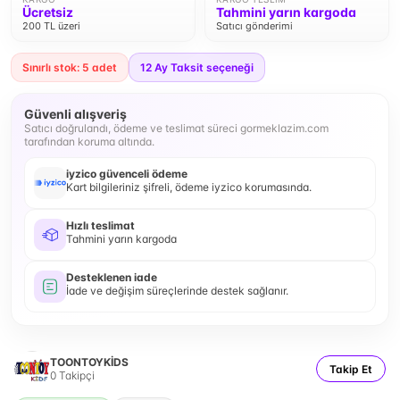
Ücretsiz
Tahmini yarın kargoda
200 TL üzeri
Satıcı gönderimi
Sınırlı stok: 5 adet
12
Ay Taksit seçeneği
Güvenli alışveriş
Satıcı doğrulandı, ödeme ve teslimat süreci gormeklazim.com
tarafından koruma altında.
iyzico güvenceli ödeme
Kart bilgileriniz şifreli, ödeme iyzico korumasında.
Hızlı teslimat
Tahmini yarın kargoda
Desteklenen iade
İade ve değişim süreçlerinde destek sağlanır.
TOONTOYKİDS
Takip Et
0
Takipçi