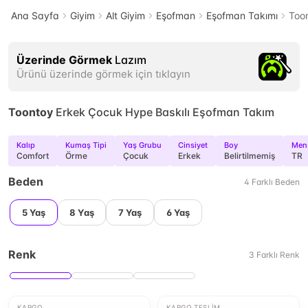
Ana Sayfa
Giyim
Alt Giyim
Eşofman
Eşofman Takımı
Too
Üzerinde Görmek
Lazım
Ürünü üzerinde görmek için tıklayın
Toontoy
Erkek Çocuk Hype Baskılı Eşofman Takım
Kalıp
Kumaş Tipi
Yaş Grubu
Cinsiyet
Boy
Men
Comfort
Örme
Çocuk
Erkek
Belirtilmemiş
TR
Beden
4
Farklı
Beden
5 Yaş
8 Yaş
7 Yaş
6 Yaş
Renk
3
Farklı
Renk
KARGO
KARGO TESLIM