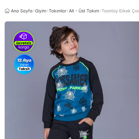
Ana Sayfa
Giyim
Takımlar
Alt - Üst Takım
Toontoy Erkek Ço