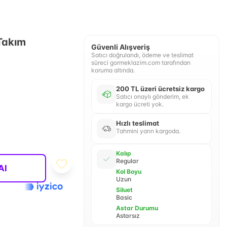
Takım
Güvenli Alışveriş
Satıcı doğrulandı, ödeme ve teslimat
süreci gormeklazim.com tarafından
koruma altında.
200 TL üzeri ücretsiz kargo
Satıcı onaylı gönderim, ek
kargo ücreti yok.
Hızlı teslimat
Tahmini yarın kargoda.
Kalıp
Regular
Al
Kol Boyu
Uzun
Siluet
Basic
Astar Durumu
Astarsız