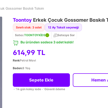
cuk Gossamer Baskılı Takım
Toontoy
Erkek Çocuk Gossamer Baskılı 
Sınırlı stok: 3 adet
12
Ay Taksit seçeneği
Satıcı:
TOONTOYKİDS
Satıcıya Sor
Bu üründen sadece 3 adet kaldı!
614,99 TL
Renk
Petrol Mavi
Beden
:
8 Yaş
Sepete Ekle
Hemen 
14 gün kolay iade
Güvenli ödeme