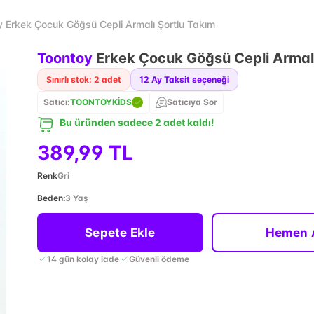
 Erkek Çocuk Göğsü Cepli Armalı Şortlu Takım
Toontoy
Erkek Çocuk Göğsü Cepli Armalı
Sınırlı stok: 2 adet
12
Ay Taksit seçeneği
Satıcı:
TOONTOYKİDS
Satıcıya Sor
Bu üründen sadece 2 adet kaldı!
389,99 TL
Renk
Gri
Beden
:
3 Yaş
Sepete Ekle
Hemen 
14 gün kolay iade
Güvenli ödeme