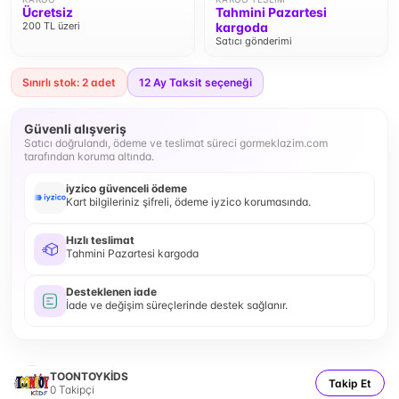
Ücretsiz
Tahmini Pazartesi
200 TL üzeri
kargoda
Satıcı gönderimi
Sınırlı stok: 2 adet
12
Ay Taksit seçeneği
Güvenli alışveriş
Satıcı doğrulandı, ödeme ve teslimat süreci gormeklazim.com
tarafından koruma altında.
iyzico güvenceli ödeme
Kart bilgileriniz şifreli, ödeme iyzico korumasında.
Hızlı teslimat
Tahmini Pazartesi kargoda
Desteklenen iade
İade ve değişim süreçlerinde destek sağlanır.
TOONTOYKİDS
Takip Et
0
Takipçi