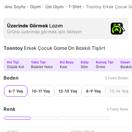
Ana Sayfa
Giyim
Üst Giyim
T-Shirt
Toontoy Erkek Çocuk Ga
Üzerinde Görmek
Lazım
Ürünü üzerinde görmek için tıklayın
Toontoy
Erkek Çocuk Game On Baskılı Tişört
Kol Tipi
Yaka Tipi
Kol Boyu
Kalıp
Kumaş Tipi
Desen
Düşük Kol
Bisiklet Yaka
Kısa
Slim
Örme
Baskılı
Beden
5
Farklı
Beden
6-7 Yaş
10-11 Yaş
12-13 Yaş
8-9 Yaş
13-14 Yaş
Renk
4
Farklı
Renk
KARGO
KARGO TESLIM