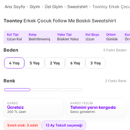
Ana Sayfa
Giyim
Üst Giyim
Sweatshirt
Toontoy Erkek Çocuk
Toontoy
Erkek Çocuk Follow Me Baskılı Sweatshirt
Kol Tipi
Kalıp
Yaka Tipi
Kol Boyu
Ortam
Kum
Uzun Kol
Belirtilmemiş
Bisiklet Yaka
Uzun
Günlük
Ör
Beden
5
Farklı
Beden
4 Yaş
5 Yaş
2 Yaş
6 Yaş
3 Yaş
Renk
3
Farklı
Renk
KARGO
KARGO TESLIM
Ücretsiz
Tahmini yarın kargoda
200 TL üzeri
Satıcı gönderimi
Sınırlı stok: 3 adet
12
Ay Taksit seçeneği