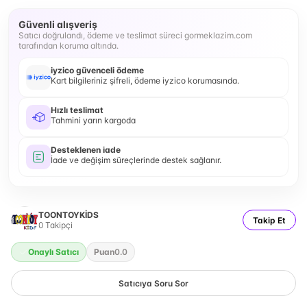
Güvenli alışveriş
Satıcı doğrulandı, ödeme ve teslimat süreci gormeklazim.com
tarafından koruma altında.
iyzico güvenceli ödeme
Kart bilgileriniz şifreli, ödeme iyzico korumasında.
Hızlı teslimat
Tahmini yarın kargoda
Desteklenen iade
İade ve değişim süreçlerinde destek sağlanır.
TOONTOYKİDS
Takip Et
0
Takipçi
Onaylı Satıcı
Puan
0.0
Satıcıya Soru Sor