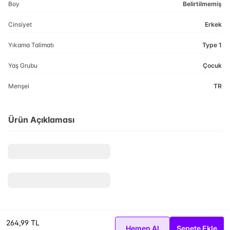
Boy
Belirtilmemiş
Cinsiyet
Erkek
Yıkama Talimatı
Type 1
Yaş Grubu
Çocuk
Menşei
TR
Ürün Açıklaması
264,99 TL
Hemen Al
Sepete Ekle