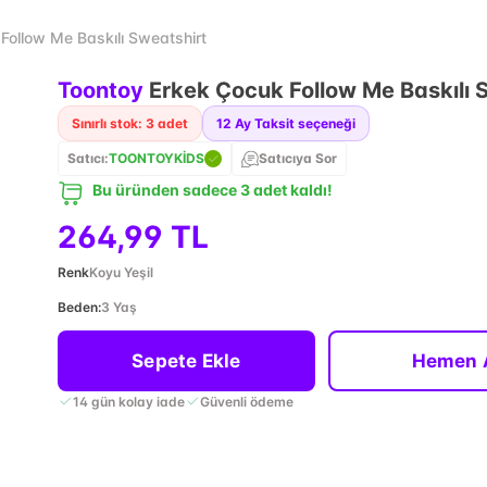
Follow Me Baskılı Sweatshirt
Toontoy
Erkek Çocuk Follow Me Baskılı 
Sınırlı stok: 3 adet
12
Ay Taksit seçeneği
Satıcı:
TOONTOYKİDS
Satıcıya Sor
Bu üründen sadece 3 adet kaldı!
264,99 TL
Renk
Koyu Yeşil
Beden
:
3 Yaş
Sepete Ekle
Hemen 
14 gün kolay iade
Güvenli ödeme