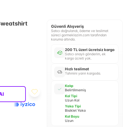
Sweatshirt
Güvenli Alışveriş
Satıcı doğrulandı, ödeme ve teslimat
süreci gormeklazim.com tarafından
koruma altında.
200 TL üzeri ücretsiz kargo
Satıcı onaylı gönderim, ek
kargo ücreti yok.
Hızlı teslimat
Tahmini yarın kargoda.
Kalıp
Belirtilmemiş
Al
Kol Tipi
Uzun Kol
Yaka Tipi
Bisiklet Yaka
Kol Boyu
Uzun