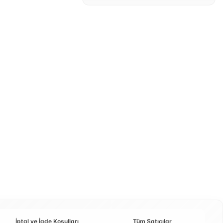
İptal ve İade Koşulları
Tüm Satıcılar