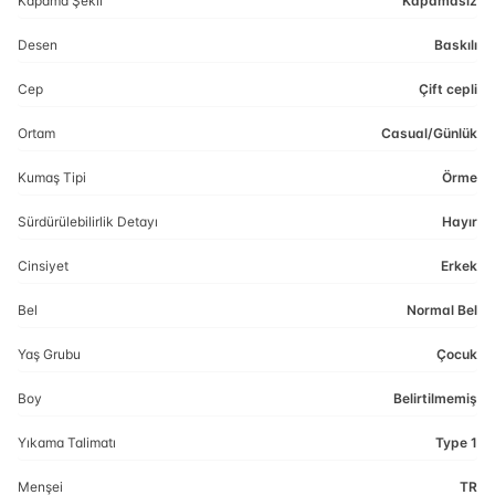
Kapama Şekli
Kapamasız
Desen
Baskılı
Cep
Çift cepli
Ortam
Casual/Günlük
Kumaş Tipi
Örme
Sürdürülebilirlik Detayı
Hayır
Cinsiyet
Erkek
Bel
Normal Bel
Yaş Grubu
Çocuk
Boy
Belirtilmemiş
Yıkama Talimatı
Type 1
Menşei
TR