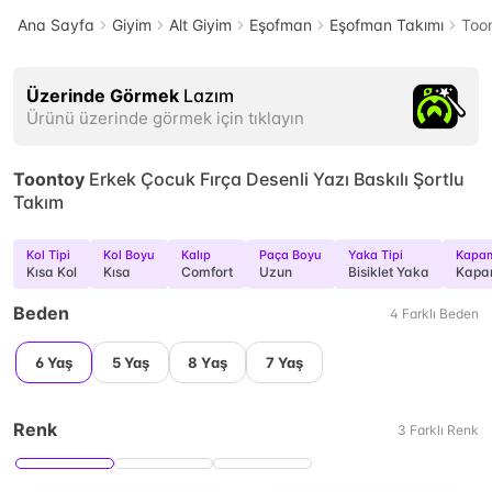
Ana Sayfa
Giyim
Alt Giyim
Eşofman
Eşofman Takımı
Toon
Üzerinde Görmek
Lazım
Ürünü üzerinde görmek için tıklayın
Toontoy
Erkek Çocuk Fırça Desenli Yazı Baskılı Şortlu
Takım
Kol Tipi
Kol Boyu
Kalıp
Paça Boyu
Yaka Tipi
Kapam
Kısa Kol
Kısa
Comfort
Uzun
Bisiklet Yaka
Kapa
Beden
4
Farklı
Beden
6 Yaş
5 Yaş
8 Yaş
7 Yaş
Renk
3
Farklı
Renk