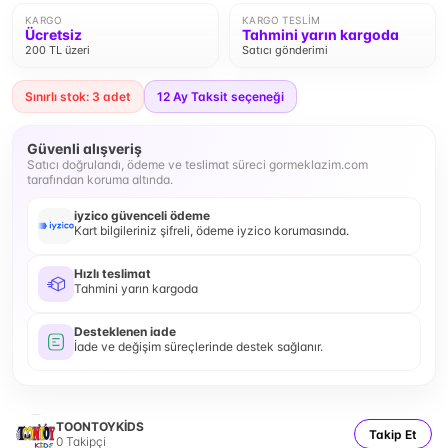
KARGO
KARGO TESLIM
Ücretsiz
Tahmini yarın kargoda
200 TL üzeri
Satıcı gönderimi
Sınırlı stok: 3 adet
12
Ay Taksit seçeneği
Güvenli alışveriş
Satıcı doğrulandı, ödeme ve teslimat süreci gormeklazim.com
tarafından koruma altında.
iyzico güvenceli ödeme
Kart bilgileriniz şifreli, ödeme iyzico korumasında.
Hızlı teslimat
Tahmini yarın kargoda
Desteklenen iade
İade ve değişim süreçlerinde destek sağlanır.
TOONTOYKİDS
Takip Et
0
Takipçi