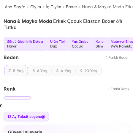
Ana Sayfa
Giyim
İç Giyim
Boxer
Nana & Mayka Moda Erkek 
Nana & Mayka Moda
Erkek Çocuk Elastan Boxer 6'lı
Tutku
Sürdürülebilirlik Detayı
Ürün Tipi
Yaş Grubu
Kalıp
Materyal Bileş
Hayır
Düz
Çocuk
Slim
94% Pamuk, 
Beden
4
Farklı
Beden
7-8 Yaş
5-6 Yaş
3-4 Yaş
9-10 Yaş
Renk
1
Farklı
Renk
0
12
Ay Taksit seçeneği
Güvenli alışveriş