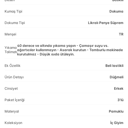
Kumaş Tipi
Dokuma
Dokuma Tipi
Likralı Penye Süprem
Menşei
TR
40 derece ve altında yıkama yapın - Çamaşır suyu vs.
Yıkama
ağartıcılar kullanmayın - Asarak kurutun - Tamburlu makinede
Talimatı
kurutulmaz - Düşük ısıda ütüleyin.
Ek Özellik
Beli lastikli
Ürün Detayı
Düğmeli
Cinsiyet
Erkek
Paket İçeriği
3'lü
Materyal
Pamuklu
Koleksiyon
İç Giyim