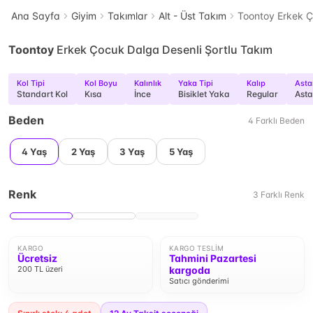
Ana Sayfa
Giyim
Takımlar
Alt - Üst Takım
Toontoy Erkek Ç
Toontoy
Erkek Çocuk Dalga Desenli Şortlu Takım
Kol Tipi
Kol Boyu
Kalınlık
Yaka Tipi
Kalıp
Asta
Standart Kol
Kısa
İnce
Bisiklet Yaka
Regular
Asta
Beden
4
Farklı
Beden
4 Yaş
2 Yaş
3 Yaş
5 Yaş
Renk
3
Farklı
Renk
KARGO
KARGO TESLIM
Ücretsiz
Tahmini Pazartesi
200 TL üzeri
kargoda
Satıcı gönderimi