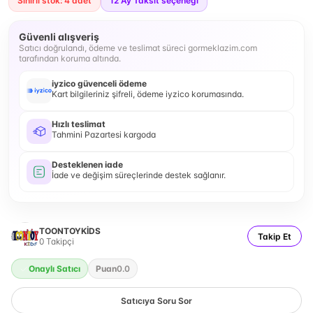
Sınırlı stok: 4 adet
12
Ay Taksit seçeneği
Güvenli alışveriş
Satıcı doğrulandı, ödeme ve teslimat süreci gormeklazim.com
tarafından koruma altında.
iyzico güvenceli ödeme
Kart bilgileriniz şifreli, ödeme iyzico korumasında.
Hızlı teslimat
Tahmini Pazartesi kargoda
Desteklenen iade
İade ve değişim süreçlerinde destek sağlanır.
TOONTOYKİDS
Takip Et
0
Takipçi
Onaylı Satıcı
Puan
0.0
Satıcıya Soru Sor