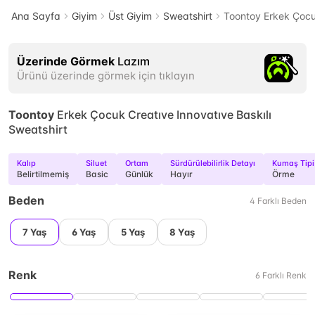
Ana Sayfa
Giyim
Üst Giyim
Sweatshirt
Toontoy Erkek Çocuk
Üzerinde Görmek
Lazım
Ürünü üzerinde görmek için tıklayın
Toontoy
Erkek Çocuk Creatıve Innovatıve Baskılı
Sweatshirt
Kalıp
Siluet
Ortam
Sürdürülebilirlik Detayı
Kumaş Tipi
Belirtilmemiş
Basic
Günlük
Hayır
Örme
Beden
4
Farklı
Beden
7 Yaş
6 Yaş
5 Yaş
8 Yaş
Renk
6
Farklı
Renk