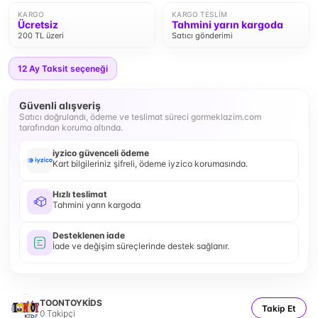
KARGO
KARGO TESLIM
Ücretsiz
Tahmini yarın kargoda
200 TL üzeri
Satıcı gönderimi
12
Ay Taksit seçeneği
Güvenli alışveriş
Satıcı doğrulandı, ödeme ve teslimat süreci gormeklazim.com
tarafından koruma altında.
iyzico güvenceli ödeme
Kart bilgileriniz şifreli, ödeme iyzico korumasında.
Hızlı teslimat
Tahmini yarın kargoda
Desteklenen iade
İade ve değişim süreçlerinde destek sağlanır.
TOONTOYKİDS
Takip Et
0
Takipçi