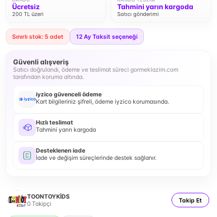
Ücretsiz
Tahmini yarın kargoda
200 TL üzeri
Satıcı gönderimi
Sınırlı stok: 5 adet
12
Ay Taksit seçeneği
Güvenli alışveriş
Satıcı doğrulandı, ödeme ve teslimat süreci gormeklazim.com
tarafından koruma altında.
iyzico güvenceli ödeme
Kart bilgileriniz şifreli, ödeme iyzico korumasında.
Hızlı teslimat
Tahmini yarın kargoda
Desteklenen iade
İade ve değişim süreçlerinde destek sağlanır.
TOONTOYKİDS
Takip Et
0
Takipçi