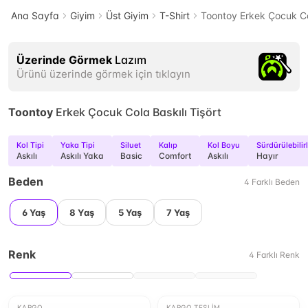
Ana Sayfa
Giyim
Üst Giyim
T-Shirt
Toontoy Erkek Çocuk Col
Üzerinde Görmek
Lazım
Ürünü üzerinde görmek için tıklayın
Toontoy
Erkek Çocuk Cola Baskılı Tişört
Kol Tipi
Yaka Tipi
Siluet
Kalıp
Kol Boyu
Sürdürülebilir
Askılı
Askılı Yaka
Basic
Comfort
Askılı
Hayır
Beden
4
Farklı
Beden
6 Yaş
8 Yaş
5 Yaş
7 Yaş
Renk
4
Farklı
Renk
KARGO
KARGO TESLIM