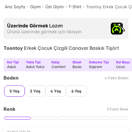
Ana Sayfa
Giyim
Üst Giyim
T-Shirt
Toontoy Erkek Çocuk Çiz
Üzerinde Görmek
Lazım
Ürünü üzerinde görmek için tıklayın
Toontoy
Erkek Çocuk Çizgili Canavar Baskılı Tişört
Kol Tipi
Yaka Tipi
Kalıp
Siluet
Dokuma Tipi
Kol Boyu
Askılı
Askılı Yaka
Comfort
Basic
Süprem
Uzun
Beden
4
Farklı
Beden
5 Yaş
3 Yaş
4 Yaş
6 Yaş
Renk
5
Farklı
Renk
KARGO TESLIM