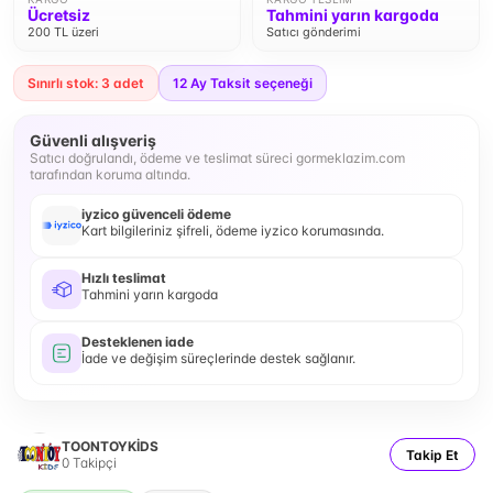
Ücretsiz
Tahmini yarın kargoda
200 TL üzeri
Satıcı gönderimi
Sınırlı stok: 3 adet
12
Ay Taksit seçeneği
Güvenli alışveriş
Satıcı doğrulandı, ödeme ve teslimat süreci gormeklazim.com
tarafından koruma altında.
iyzico güvenceli ödeme
Kart bilgileriniz şifreli, ödeme iyzico korumasında.
Hızlı teslimat
Tahmini yarın kargoda
Desteklenen iade
İade ve değişim süreçlerinde destek sağlanır.
TOONTOYKİDS
Takip Et
0
Takipçi