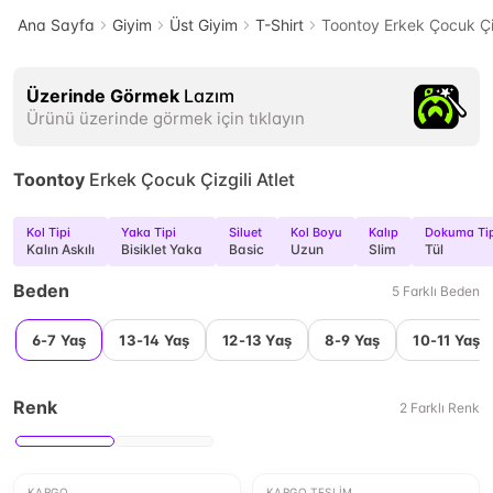
Ana Sayfa
Giyim
Üst Giyim
T-Shirt
Toontoy Erkek Çocuk Çiz
Üzerinde Görmek
Lazım
Ürünü üzerinde görmek için tıklayın
Toontoy
Erkek Çocuk Çizgili Atlet
Kol Tipi
Yaka Tipi
Siluet
Kol Boyu
Kalıp
Dokuma Tip
Kalın Askılı
Bisiklet Yaka
Basic
Uzun
Slim
Tül
Beden
5
Farklı
Beden
6-7 Yaş
13-14 Yaş
12-13 Yaş
8-9 Yaş
10-11 Yaş
Renk
2
Farklı
Renk
KARGO
KARGO TESLIM