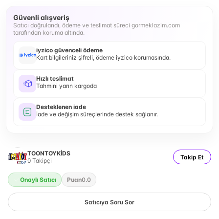
Güvenli alışveriş
Satıcı doğrulandı, ödeme ve teslimat süreci gormeklazim.com
tarafından koruma altında.
iyzico güvenceli ödeme
Kart bilgileriniz şifreli, ödeme iyzico korumasında.
Hızlı teslimat
Tahmini yarın kargoda
Desteklenen iade
İade ve değişim süreçlerinde destek sağlanır.
TOONTOYKİDS
Takip Et
0
Takipçi
Onaylı Satıcı
Puan
0.0
Satıcıya Soru Sor