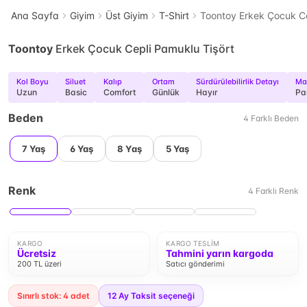
Ana Sayfa
Giyim
Üst Giyim
T-Shirt
Toontoy Erkek Çocuk Ce
Toontoy
Erkek Çocuk Cepli Pamuklu Tişört
Kol Boyu
Siluet
Kalıp
Ortam
Sürdürülebilirlik Detayı
Ma
Uzun
Basic
Comfort
Günlük
Hayır
Pa
Beden
4
Farklı
Beden
7 Yaş
6 Yaş
8 Yaş
5 Yaş
Renk
4
Farklı
Renk
KARGO
KARGO TESLIM
Ücretsiz
Tahmini yarın kargoda
200 TL üzeri
Satıcı gönderimi
Sınırlı stok: 4 adet
12
Ay Taksit seçeneği