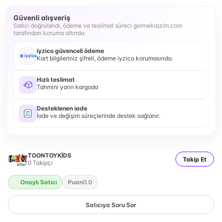
Güvenli alışveriş
Satıcı doğrulandı, ödeme ve teslimat süreci gormeklazim.com
tarafından koruma altında.
iyzico güvenceli ödeme
Kart bilgileriniz şifreli, ödeme iyzico korumasında.
Hızlı teslimat
Tahmini yarın kargoda
Desteklenen iade
İade ve değişim süreçlerinde destek sağlanır.
TOONTOYKİDS
Takip Et
0
Takipçi
Onaylı Satıcı
Puan
0.0
Satıcıya Soru Sor