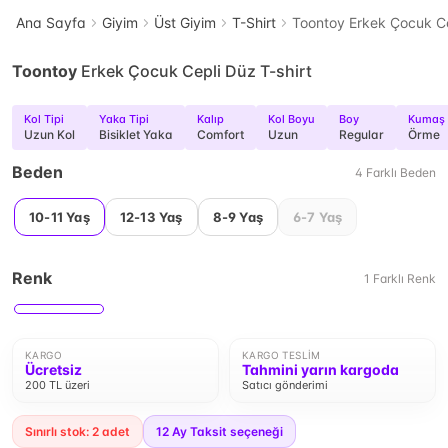
Ana Sayfa
Giyim
Üst Giyim
T-Shirt
Toontoy Erkek Çocuk Ce
Toontoy
Erkek Çocuk Cepli Düz T-shirt
Kol Tipi
Yaka Tipi
Kalıp
Kol Boyu
Boy
Kumaş 
Uzun Kol
Bisiklet Yaka
Comfort
Uzun
Regular
Örme
Beden
4
Farklı
Beden
10-11 Yaş
12-13 Yaş
8-9 Yaş
6-7 Yaş
Renk
1
Farklı
Renk
KARGO
KARGO TESLIM
Ücretsiz
Tahmini yarın kargoda
200 TL üzeri
Satıcı gönderimi
Sınırlı stok: 2 adet
12
Ay Taksit seçeneği