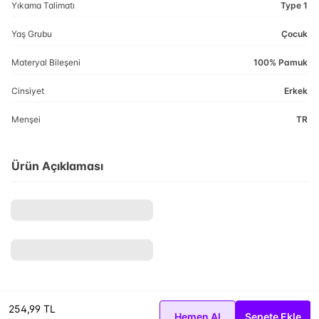
Yıkama Talimatı
Type 1
Yaş Grubu
Çocuk
Materyal Bileşeni
100% Pamuk
Cinsiyet
Erkek
Menşei
TR
Ürün Açıklaması
254,99 TL
Hemen Al
Sepete Ekle