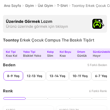
Ana Sayfa
Giyim
Üst Giyim
T-Shirt
Toontoy Erkek Çocuk Ca
Üzerinde Görmek
Lazım
Ürünü üzerinde görmek için tıklayın
Toontoy
Erkek Çocuk Campus The Baskılı Tişört
Kol Tipi
Yaka Tipi
Kalıp
Kol Boyu
Ortam
Sürdürülebili
Kısa Kol
Bisiklet Yaka
Slim
Kısa
Günlük
Hayır
Beden
5
Farklı
Beden
8-9 Yaş
12-13 Yaş
13-14 Yaş
10-11 Yaş
6-7 Yaş
Renk
6
Farklı
Renk
KARGO
KARGO TESLIM