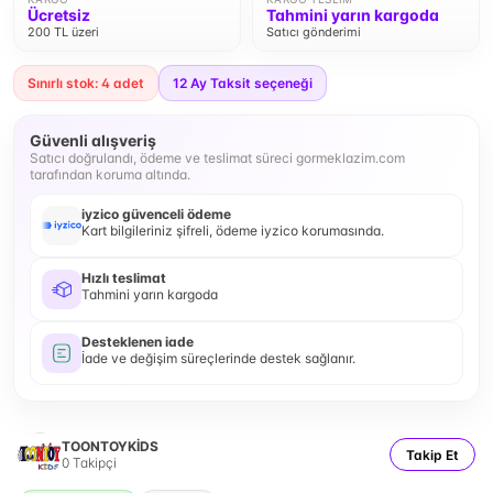
Ücretsiz
Tahmini yarın kargoda
200 TL üzeri
Satıcı gönderimi
Sınırlı stok: 4 adet
12
Ay Taksit seçeneği
Güvenli alışveriş
Satıcı doğrulandı, ödeme ve teslimat süreci gormeklazim.com
tarafından koruma altında.
iyzico güvenceli ödeme
Kart bilgileriniz şifreli, ödeme iyzico korumasında.
Hızlı teslimat
Tahmini yarın kargoda
Desteklenen iade
İade ve değişim süreçlerinde destek sağlanır.
TOONTOYKİDS
Takip Et
0
Takipçi