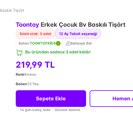
skılı Tişört
Toontoy
Erkek Çocuk Bv Baskılı Tişört
Sınırlı stok: 3 adet
12
Ay Taksit seçeneği
Satıcı:
TOONTOYKİDS
Satıcıya Sor
Bu üründen sadece 3 adet kaldı!
219,99 TL
Renk
Kırmızı
Beden
:
12 Yaş
Sepete Ekle
Hemen 
14 gün kolay iade
Güvenli ödeme