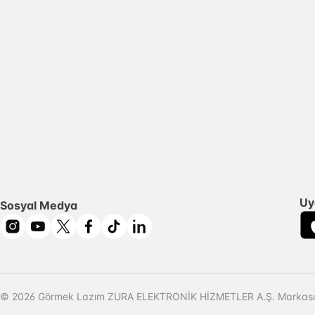
Uy
Sosyal Medya
© 2026 Görmek Lazım ZURA ELEKTRONİK HİZMETLER A.Ş. Markasıd