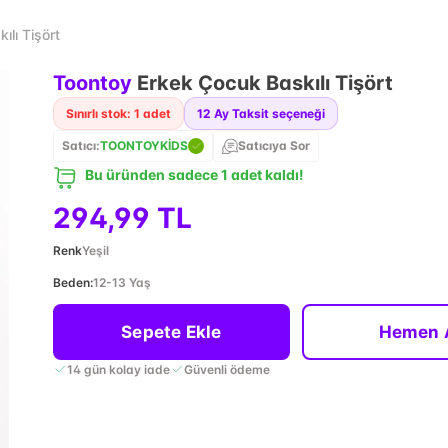
lı Tişört
Toontoy
Erkek Çocuk Baskılı Tişört
Sınırlı stok: 1 adet
12
Ay Taksit seçeneği
Satıcı:
TOONTOYKİDS
Satıcıya Sor
Bu üründen sadece 1 adet kaldı!
294,99 TL
Renk
Yeşil
Beden
:
12-13 Yaş
Sepete Ekle
Hemen 
14 gün kolay iade
Güvenli ödeme