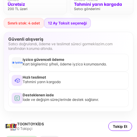
Ücretsiz
Tahmini yarın kargoda
200 TL üzeri
Satıcı gönderimi
Sınırlı stok: 4 adet
12
Ay Taksit seçeneği
Güvenli alışveriş
Satıcı doğrulandı, ödeme ve teslimat süreci gormeklazim.com
tarafından koruma altında.
iyzico güvenceli ödeme
Kart bilgileriniz şifreli, ödeme iyzico korumasında.
Hızlı teslimat
Tahmini yarın kargoda
Desteklenen iade
İade ve değişim süreçlerinde destek sağlanır.
TOONTOYKİDS
Takip Et
0
Takipçi