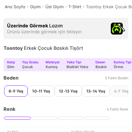
Ana Sayfa
Giyim
Üst Giyim
T-Shirt
Toontoy Erkek Çocuk Bas
Üzerinde Görmek
Lazım
Ürünü üzerinde görmek için tıklayın
Toontoy
Erkek Çocuk Baskılı Tişört
Kalıp
Yaş Grubu
Materyal
Yaka Tipi
Desen
Kumaş Tipi
Slim
Çocuk
Kumaş
Bisiklet Yaka
Baskılı
Örme
Beden
5
Farklı
Beden
8-9 Yaş
10-11 Yaş
12-13 Yaş
13-14 Yaş
6-7 Yaş
Renk
4
Farklı
Renk
KARGO
KARGO TESLIM