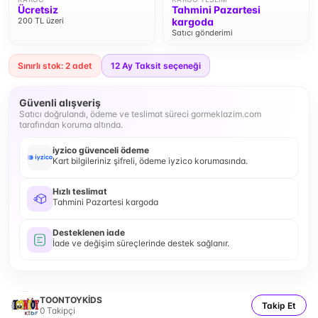
Ücretsiz
Tahmini Pazartesi
200 TL üzeri
kargoda
Satıcı gönderimi
Sınırlı stok: 2 adet
12
Ay Taksit seçeneği
Güvenli alışveriş
Satıcı doğrulandı, ödeme ve teslimat süreci gormeklazim.com
tarafından koruma altında.
iyzico güvenceli ödeme
Kart bilgileriniz şifreli, ödeme iyzico korumasında.
Hızlı teslimat
Tahmini Pazartesi kargoda
Desteklenen iade
İade ve değişim süreçlerinde destek sağlanır.
TOONTOYKİDS
Takip Et
0
Takipçi