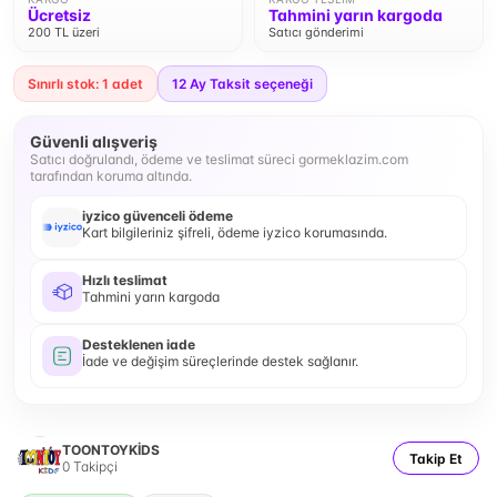
Ücretsiz
Tahmini yarın kargoda
200 TL üzeri
Satıcı gönderimi
Sınırlı stok: 1 adet
12
Ay Taksit seçeneği
Güvenli alışveriş
Satıcı doğrulandı, ödeme ve teslimat süreci gormeklazim.com
tarafından koruma altında.
iyzico güvenceli ödeme
Kart bilgileriniz şifreli, ödeme iyzico korumasında.
Hızlı teslimat
Tahmini yarın kargoda
Desteklenen iade
İade ve değişim süreçlerinde destek sağlanır.
TOONTOYKİDS
Takip Et
0
Takipçi