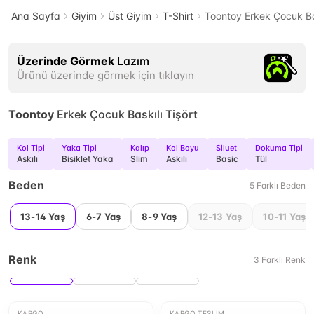
Ana Sayfa
Giyim
Üst Giyim
T-Shirt
Toontoy Erkek Çocuk Bas
Üzerinde Görmek
Lazım
Ürünü üzerinde görmek için tıklayın
Toontoy
Erkek Çocuk Baskılı Tişört
Kol Tipi
Yaka Tipi
Kalıp
Kol Boyu
Siluet
Dokuma Tipi
Askılı
Bisiklet Yaka
Slim
Askılı
Basic
Tül
Beden
5
Farklı
Beden
13-14 Yaş
6-7 Yaş
8-9 Yaş
12-13 Yaş
10-11 Yaş
Renk
3
Farklı
Renk
KARGO
KARGO TESLIM