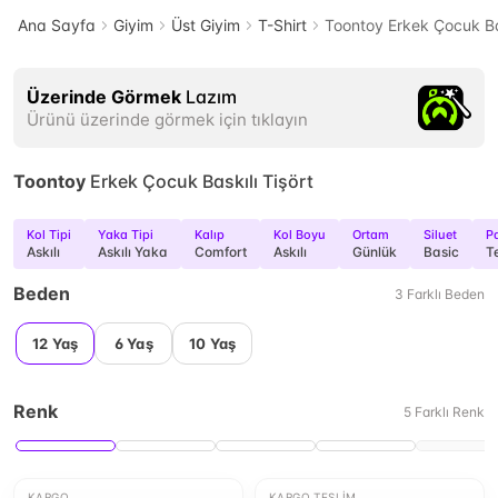
Ana Sayfa
Giyim
Üst Giyim
T-Shirt
Toontoy Erkek Çocuk Bas
Üzerinde Görmek
Lazım
Ürünü üzerinde görmek için tıklayın
Toontoy
Erkek Çocuk Baskılı Tişört
Kol Tipi
Yaka Tipi
Kalıp
Kol Boyu
Ortam
Siluet
Pa
Askılı
Askılı Yaka
Comfort
Askılı
Günlük
Basic
Te
Beden
3
Farklı
Beden
12 Yaş
6 Yaş
10 Yaş
Renk
5
Farklı
Renk
KARGO
KARGO TESLIM