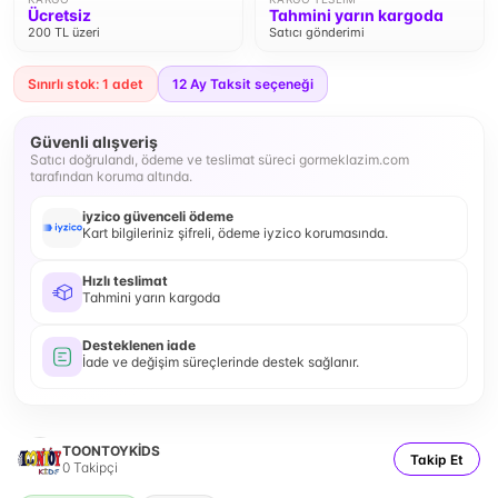
Ücretsiz
Tahmini yarın kargoda
200 TL üzeri
Satıcı gönderimi
Sınırlı stok: 1 adet
12
Ay Taksit seçeneği
Güvenli alışveriş
Satıcı doğrulandı, ödeme ve teslimat süreci gormeklazim.com
tarafından koruma altında.
iyzico güvenceli ödeme
Kart bilgileriniz şifreli, ödeme iyzico korumasında.
Hızlı teslimat
Tahmini yarın kargoda
Desteklenen iade
İade ve değişim süreçlerinde destek sağlanır.
TOONTOYKİDS
Takip Et
0
Takipçi