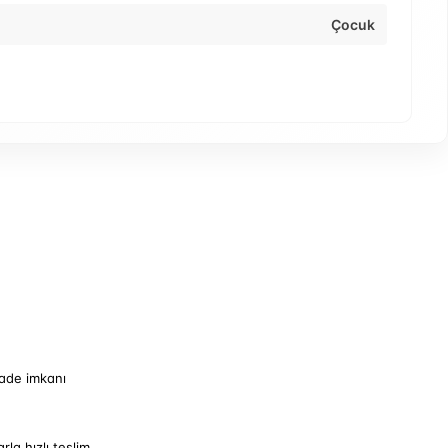
Çocuk
iade imkanı
arla hızlı teslim