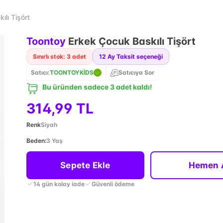
lı Tişört
Toontoy
Erkek Çocuk Baskılı Tişört
Sınırlı stok: 3 adet
12
Ay Taksit seçeneği
Satıcı:
TOONTOYKİDS
Satıcıya Sor
Bu üründen sadece 3 adet kaldı!
314,99 TL
Renk
Siyah
Beden
:
3 Yaş
Sepete Ekle
Hemen 
14 gün kolay iade
Güvenli ödeme