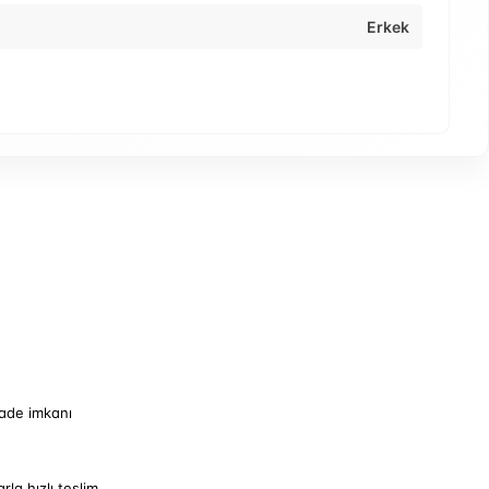
Erkek
iade imkanı
arla hızlı teslim