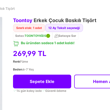
lı Tişört
Toontoy
Erkek Çocuk Baskılı Tişört
Sınırlı stok: 1 adet
12
Ay Taksit seçeneği
Satıcı:
TOONTOYKİDS
Satıcıya Sor
Bu üründen sadece 1 adet kaldı!
269,99 TL
Renk
Füme
Beden
:
6-7 Yaş
Sepete Ekle
Hemen 
14 gün kolay iade
Güvenli ödeme