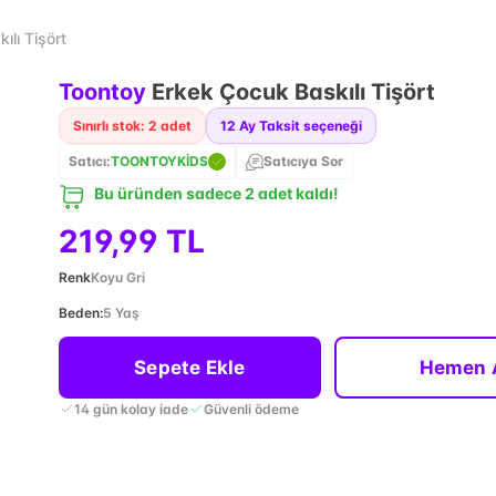
lı Tişört
Toontoy
Erkek Çocuk Baskılı Tişört
Sınırlı stok: 2 adet
12
Ay Taksit seçeneği
Satıcı:
TOONTOYKİDS
Satıcıya Sor
Bu üründen sadece 2 adet kaldı!
219,99 TL
Renk
Koyu Gri
Beden
:
5 Yaş
Sepete Ekle
Hemen 
14 gün kolay iade
Güvenli ödeme