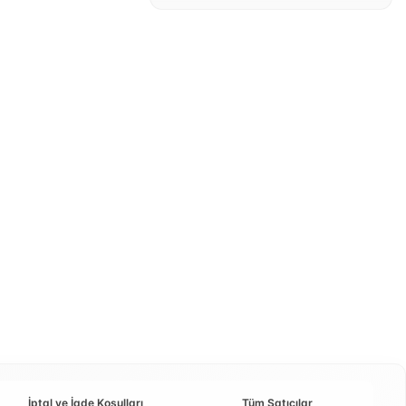
İptal ve İade Koşulları
Tüm Satıcılar