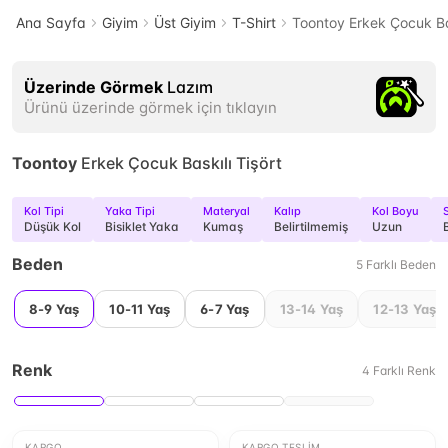
Ana Sayfa
Giyim
Üst Giyim
T-Shirt
Toontoy Erkek Çocuk Bas
Üzerinde Görmek
Lazım
Ürünü üzerinde görmek için tıklayın
Toontoy
Erkek Çocuk Baskılı Tişört
Kol Tipi
Yaka Tipi
Materyal
Kalıp
Kol Boyu
S
Düşük Kol
Bisiklet Yaka
Kumaş
Belirtilmemiş
Uzun
Beden
5
Farklı
Beden
8-9 Yaş
10-11 Yaş
6-7 Yaş
13-14 Yaş
12-13 Yaş
Renk
4
Farklı
Renk
KARGO
KARGO TESLIM