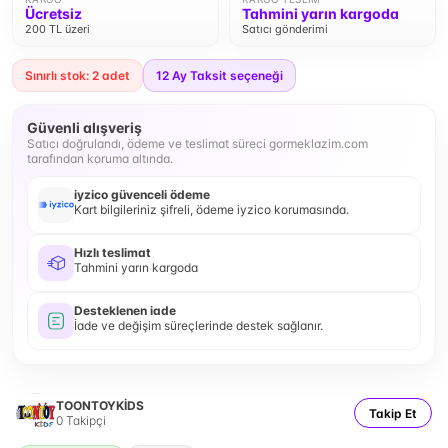
Ücretsiz
Tahmini yarın kargoda
200 TL üzeri
Satıcı gönderimi
Sınırlı stok: 2 adet
12
Ay Taksit seçeneği
Güvenli alışveriş
Satıcı doğrulandı, ödeme ve teslimat süreci gormeklazim.com
tarafından koruma altında.
iyzico güvenceli ödeme
Kart bilgileriniz şifreli, ödeme iyzico korumasında.
Hızlı teslimat
Tahmini yarın kargoda
Desteklenen iade
İade ve değişim süreçlerinde destek sağlanır.
TOONTOYKİDS
Takip Et
0
Takipçi